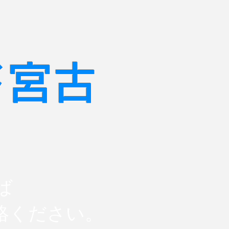
ド宮古
ば
絡ください。