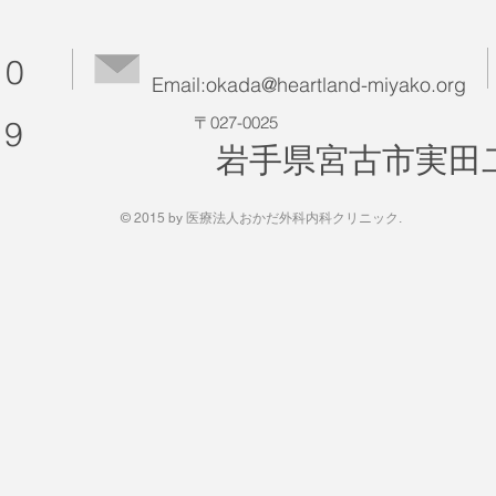
10
Email:
okada@heartland-miyako.org
​〒027-0025
19
​岩手県宮古市実田二
© 2015 by 医療法人おかだ外科内科クリニック.